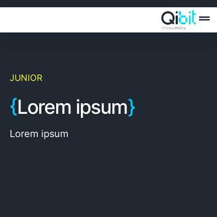
Quién
Ofertas
JUNIOR
{
Lorem ipsum
}
Lorem ipsum